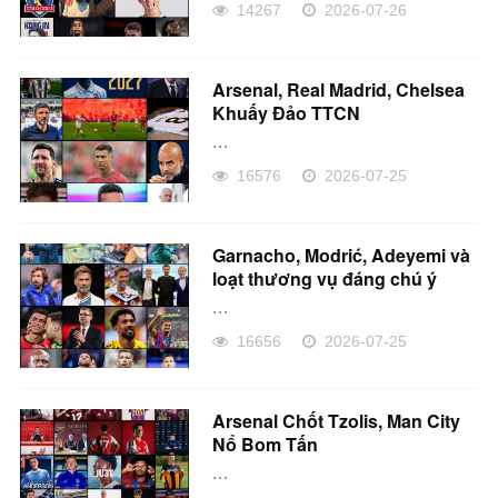
14267
2026-07-26
Arsenal, Real Madrid, Chelsea
Khuấy Đảo TTCN
...
16576
2026-07-25
Garnacho, Modrić, Adeyemi và
loạt thương vụ đáng chú ý
...
16656
2026-07-25
Arsenal Chốt Tzolis, Man City
Nổ Bom Tấn
...