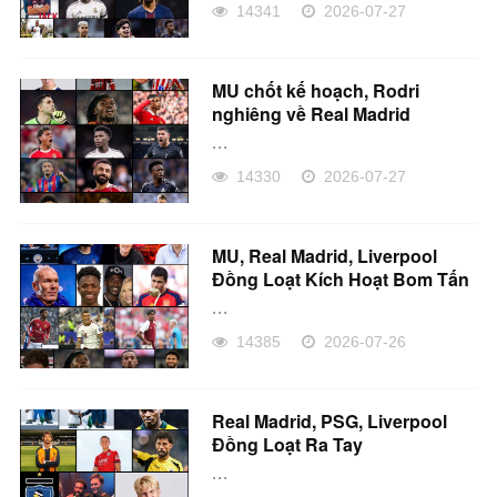
14341
2026-07-27
MU chốt kế hoạch, Rodri
nghiêng về Real Madrid
...
14330
2026-07-27
MU, Real Madrid, Liverpool
Đồng Loạt Kích Hoạt Bom Tấn
...
14385
2026-07-26
Real Madrid, PSG, Liverpool
Đồng Loạt Ra Tay
...