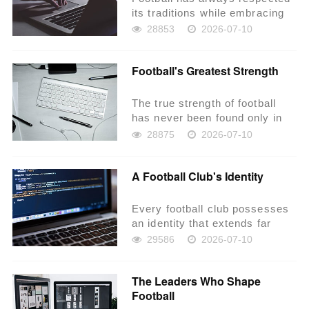
its traditions while embracing
innovation. Throughout its
28853
2026-07-10
history, th...
Football's Greatest Strength
The true strength of football
has never been found only in
trophies or championships. It
28875
2026-07-10
lies in th...
A Football Club's Identity
Every football club possesses
an identity that extends far
beyond its badge, colours, or
29586
2026-07-10
stadium. I...
The Leaders Who Shape
Football