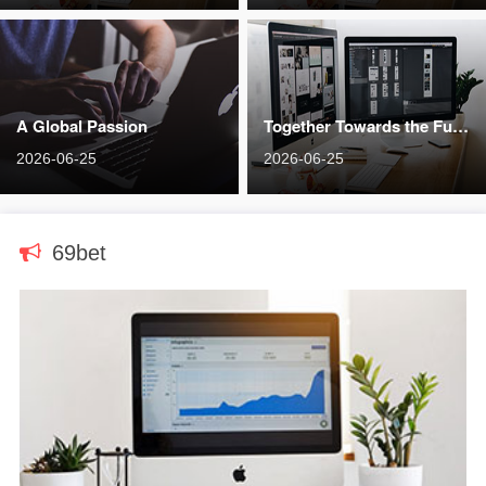
A Global Passion
Together Towards the Future
2026-06-25
2026-06-25
69bet