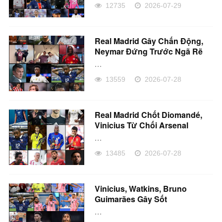
12735
2026-07-29
Real Madrid Gây Chấn Động,
Neymar Đứng Trước Ngã Rẽ
Lớn
...
13559
2026-07-28
Real Madrid Chốt Diomandé,
Vinicius Từ Chối Arsenal
...
13485
2026-07-28
Vinicius, Watkins, Bruno
Guimarães Gây Sốt
...