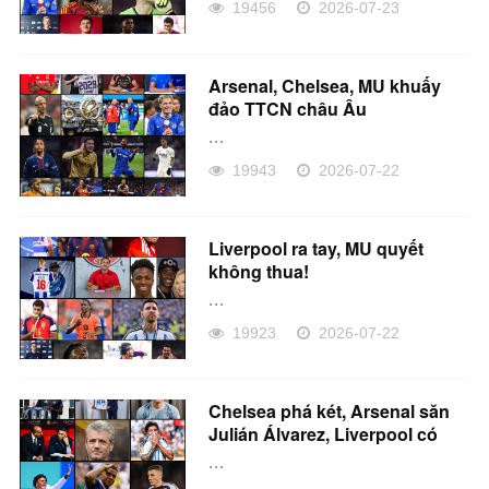
19456
2026-07-23
Arsenal, Chelsea, MU khuấy
đảo TTCN châu Âu
...
19943
2026-07-22
Liverpool ra tay, MU quyết
không thua!
...
19923
2026-07-22
Chelsea phá két, Arsenal săn
Julián Álvarez, Liverpool có
mục tiêu mới
...