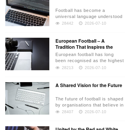
Football has become a
universal language understood
in every corner of the world.
28442
2026-07-10
Although every co...
European Football – A
Tradition That Inspires the
World
European football has long
been recognised as the highest
stage of the beautiful game.
28213
2026-07-10
From histori...
A Shared Vision for the Future
The future of football is shaped
by organisations that believe in
collaboration, innovation, and
28407
2026-07-10
lo...
United by the Red and White