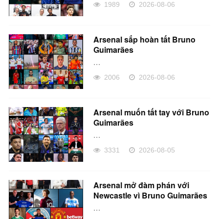
1989
2026-08-06
Arsenal sắp hoàn tất Bruno
Guimarães
...
2006
2026-08-06
Arsenal muốn tất tay với Bruno
Guimarães
...
3331
2026-08-05
Arsenal mở đàm phán với
Newcastle vì Bruno Guimarães
...