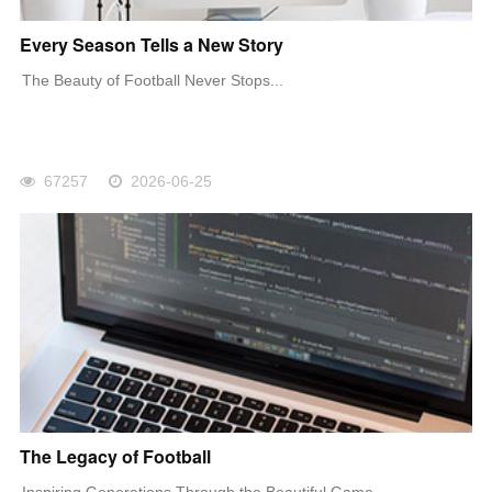
Every Season Tells a New Story
The Beauty of Football Never Stops...
67257
2026-06-25
The Legacy of Football