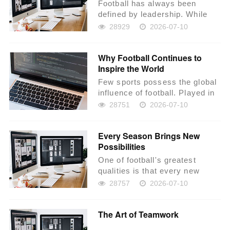
Football has always been
defined by leadership. While
players capture the attention of
28929
2026-07-10
supporters o...
Why Football Continues to
Inspire the World
Few sports possess the global
influence of football. Played in
cities, towns, villages, schools,
28751
2026-07-10
an...
Every Season Brings New
Possibilities
One of football's greatest
qualities is that every new
season offers a fresh
28757
2026-07-10
beginning. Previou...
The Art of Teamwork