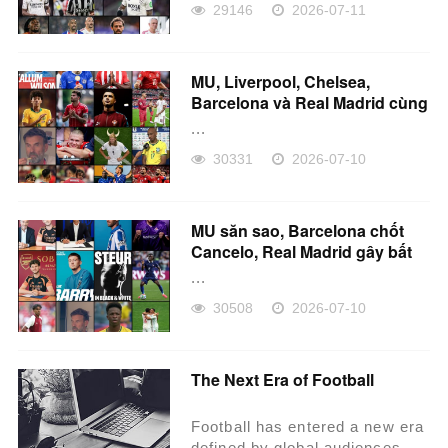
29146
2026-07-11
MU, Liverpool, Chelsea,
Barcelona và Real Madrid cùng
tạo địa chấn
...
30331
2026-07-10
MU săn sao, Barcelona chốt
Cancelo, Real Madrid gây bất
ngờ
...
30508
2026-07-10
The Next Era of Football
Football has entered a new era
defined by global audiences,