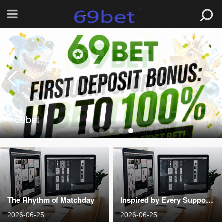
69bet
69bet
69bet
69bet
69bet
69bet
69bet
The Rhythm of Matchday
Inspired by Every Supporter
2026-06-25
2026-06-25