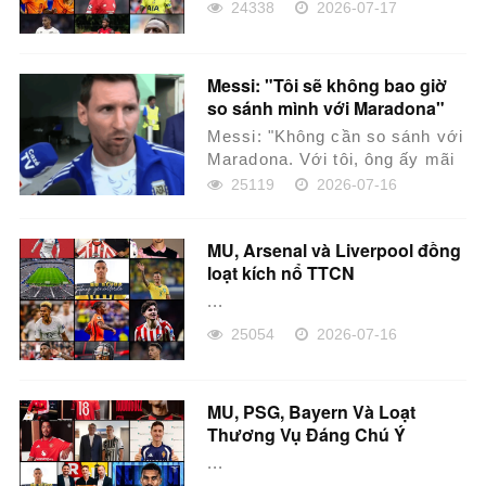
24338
2026-07-17
Messi: "Tôi sẽ không bao giờ
so sánh mình với Maradona"
Messi: "Không cần so sánh với
Maradona. Với tôi, ông ấy mãi
mãi là người vĩ đại nhất."...
25119
2026-07-16
MU, Arsenal và Liverpool đồng
loạt kích nổ TTCN
...
25054
2026-07-16
MU, PSG, Bayern Và Loạt
Thương Vụ Đáng Chú Ý
...