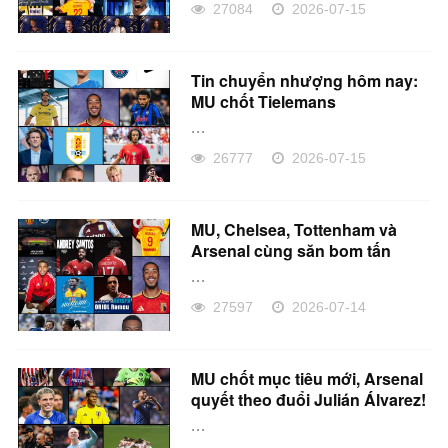
27084
2026-07-15
Tin chuyển nhượng hôm nay:
MU chốt Tielemans
...
26777
2026-07-15
MU, Chelsea, Tottenham và
Arsenal cùng săn bom tấn
...
27597
2026-07-14
MU chốt mục tiêu mới, Arsenal
quyết theo đuổi Julián Álvarez!
...