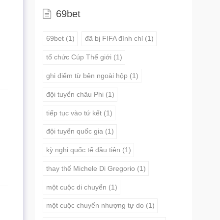
69bet
69bet
(1)
đã bị FIFA đình chỉ
(1)
tổ chức Cúp Thế giới
(1)
ghi điểm từ bên ngoài hộp
(1)
đội tuyển châu Phi
(1)
tiếp tục vào tứ kết
(1)
đội tuyển quốc gia
(1)
kỳ nghỉ quốc tế đầu tiên
(1)
thay thế Michele Di Gregorio
(1)
một cuộc di chuyển
(1)
một cuộc chuyển nhượng tự do
(1)