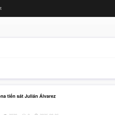
t
na tiến sát Julián Álvarez