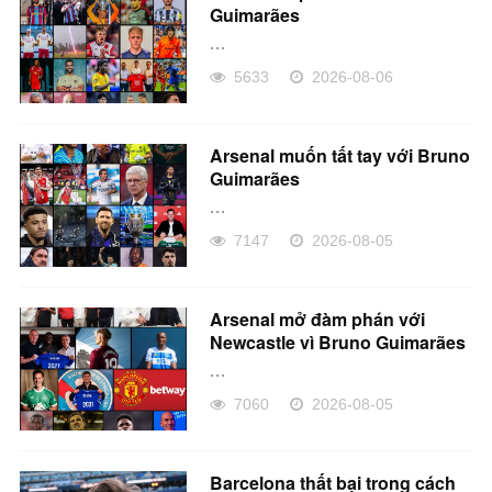
Guimarães
...
5633
2026-08-06
Arsenal muốn tất tay với Bruno
Guimarães
...
7147
2026-08-05
Arsenal mở đàm phán với
Newcastle vì Bruno Guimarães
...
7060
2026-08-05
Barcelona thất bại trong cách