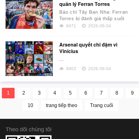
quản lý Ferran Torres
Báo chí Tây Ban Nha: Ferran
Torres bị đánh giá thấp suốt
nhiều năm, Barcelona đã xử lý
8471
2026-08-04
sai từ đầu đ...
Arsenal quyết chi đậm vì
Vinícius
...
8403
2026-08-04
1
2
3
4
5
6
7
8
9
10
trang tiếp theo
Trang cuối
Theo dõi chúng tôi