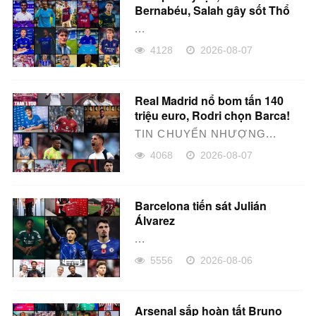
Bernabéu, Salah gây sốt Thổ
Nhĩ Kỳ
...
4128
2026-08-07
Real Madrid nổ bom tấn 140
triệu euro, Rodri chọn Barca!
TIN CHUYỂN NHƯỢNG...
4068
2026-08-07
Barcelona tiến sát Julián
Álvarez
...
5556
2026-08-06
Arsenal sắp hoàn tất Bruno