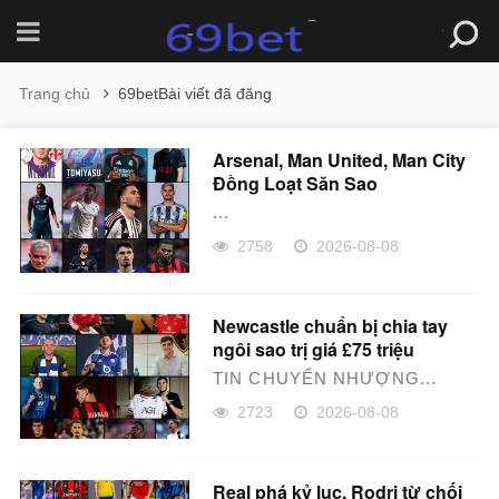
Trang chủ
69betBài viết đã đăng
Arsenal, Man United, Man City
Đồng Loạt Săn Sao
...
2758
2026-08-08
Newcastle chuẩn bị chia tay
ngôi sao trị giá £75 triệu
TIN CHUYỂN NHƯỢNG...
2723
2026-08-08
Real phá kỷ lục, Rodri từ chối